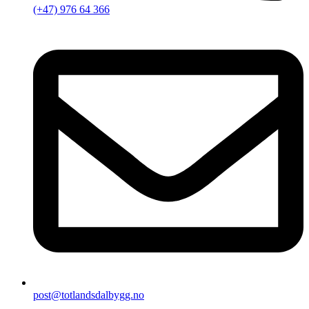
(+47) 976 64 366
post@totlandsdalbygg.no